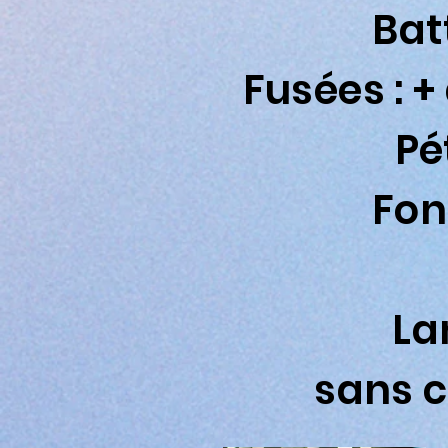
Bat
Fusées : 
Pé
Fon
La
sans c