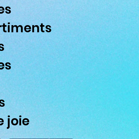
es
rtiments
s
es
s
 joie